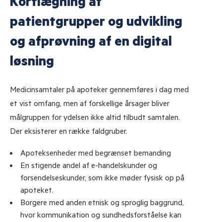
Kortlægning af
Kurser og konsulentydelser til apotek
patientgrupper og udvikling
Læs om muligheder for kompetenceudvikling og støtte
og afprøvning af en digital
til apotek.
løsning
Aktiviteter og kurser til life science
Medicinsamtaler på apoteker gennemføres i dag med
Læs om GMP og GDP, herunder lovgivning, distribution,
et vist omfang, men af forskellige årsager bliver
risikostyring og pharmacovigilance.
målgruppen for ydelsen ikke altid tilbudt samtalen.
Der eksisterer en række faldgruber.
Apoteksenheder med begrænset bemanding
Forskning i apotekets rolle og medicinsikkerhed
En stigende andel af e-handelskunder og
forsendelseskunder, som ikke møder fysisk op på
Læs det seneste om vores forskningsprojekter og
apoteket.
udviklingsopgaver.
Borgere med anden etnisk og sproglig baggrund,
hvor kommunikation og sundhedsforståelse kan