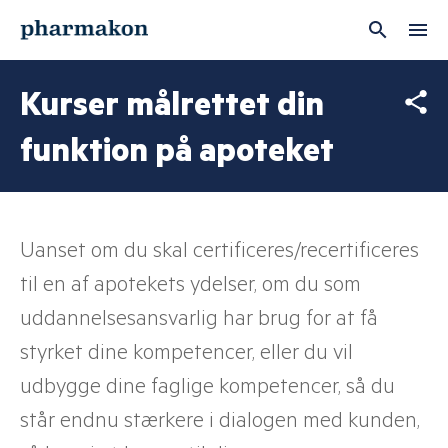
Brugernavn
Kurser målrettet din
funktion på apoteket
Adgangskode
Uanset om du skal certificeres/recertificeres
Husk mig
til en af apotekets ydelser, om du som
uddannelsesansvarlig har brug for at få
LOG IND
styrket dine kompetencer, eller du vil
udbygge dine faglige kompetencer, så du
står endnu stærkere i dialogen med kunden,