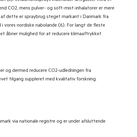
end CO2, mens pulver- og soft-mist-inhalatorer er mere
ds af dette er spraybrug steget markant i Danmark fra
d i vores nordiske nabolande (6). For langt de fleste
lket åbner mulighed for at reducere klimaaftrykket
ler og dermed reducere CO2-udledningen fra
et tilgang suppleret med kvalitativ forskning.
mark via nationale registre og er under afsluttende