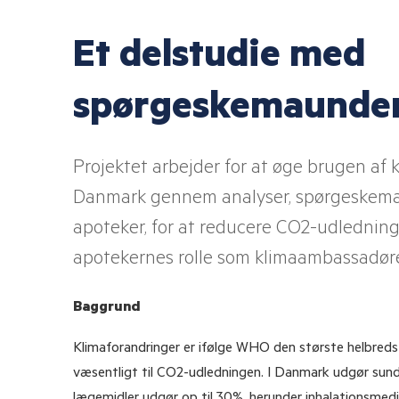
Et delstudie med
spørgeskemaunder
Projektet arbejder for at øge brugen af 
Danmark gennem analyser, spørgeskem
apoteker, for at reducere CO2-udledning
apotekernes rolle som klimaambassadøre
Baggrund
Klimaforandringer er ifølge WHO den største helbredst
væsentligt til CO2-udledningen. I Danmark udgør sund
lægemidler udgør op til 30%, herunder inhalationsmedic