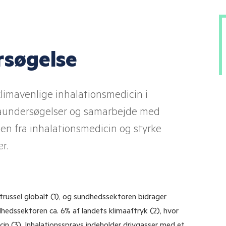
søgelse
klimavenlige inhalationsmedicin i
aundersøgelser og samarbejde med
en fra inhalationsmedicin og styrke
r.
russel globalt (1), og sundhedssektoren bidrager
hedssektoren ca. 6% af landets klimaaftryk (2), hvor
in (3). Inhalationssprays indeholder drivgasser med et