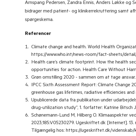
Arnspang Pedersen, Zandra Ennis, Anders Løkke og S
bidrager med patient- og klinikerrekruttering samt af
spørgeskema.
Referencer
Climate change and health. World Health Organizati
https://www.who.int/news-room/fact-sheets/detail
Health care’s climate footprint. How the health sec
opportunities for action. Health Care Without Ha
Grøn omstilling 2020 - sammen om at tage ansvar
IPCC Sixth Assessment Report: Climate Change 2021
greenhouse gas lifetimes, radiative efficiencies and 
Upublicerede data fra publikation under udarbejdel
drug-utilization study”, 1. forfatter: Katrine Bitsch
Schønemann-Lund M, Hilberg O. Klimaaspekter ved i
2023;185:V05230279. Ugeskriftet.dk [Internet]. 13
Tilgængelig hos: https://ugeskriftet.dk/videnskab