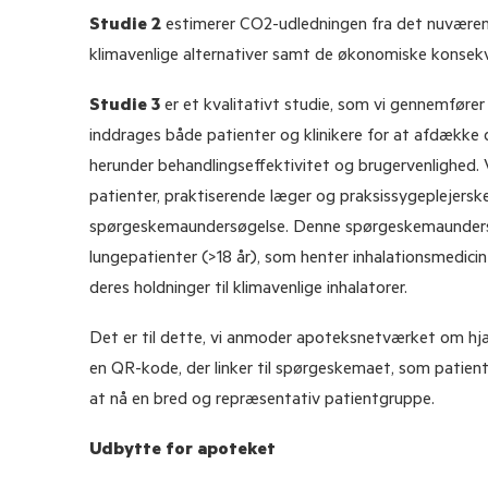
Studie 2
estimerer CO2-udledningen fra det nuværend
klimavenlige alternativer samt de økonomiske konsekv
Studie 3
er et kvalitativt studie, som vi gennemfør
inddrages både patienter og klinikere for at afdække d
herunder behandlingseffektivitet og brugervenlighed
patienter, praktiserende læger og praksissygeplejerske
spørgeskemaundersøgelse. Denne spørgeskemaundersø
lungepatienter (>18 år), som henter inhalationsmedici
deres holdninger til klimavenlige inhalatorer.
Det er til dette, vi anmoder apoteksnetværket om hjæ
en QR-kode, der linker til spørgeskemaet, som patien
at nå en bred og repræsentativ patientgruppe.
Udbytte for apoteket