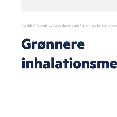
LOG I
IT og dataintegritet
E-læringer
GDP
Alle kurser
Forside
Forskning
Apoteksnetværk
Grønnere inhalationsm
Grønnere
inhalationsme