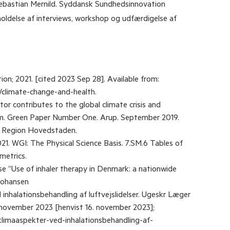
ebastian Mernild. Syddansk Sundhedsinnovation
holdelse af interviews, workshop og udfærdigelse af
on; 2021. [cited 2023 Sep 28]. Available from:
/climate-change-and-health.
tor contributes to the global climate crisis and
rm. Green Paper Number One. Arup. September 2019.
. Region Hovedstaden.
. WGI: The Physical Science Basis. 7.SM.6 Tables of
metrics.
se ”Use of inhaler therapy in Denmark: a nationwide
 Johansen
nhalationsbehandling af luftvejslidelser. Ugeskr Læger
. november 2023 [henvist 16. november 2023];
/klimaaspekter-ved-inhalationsbehandling-af-