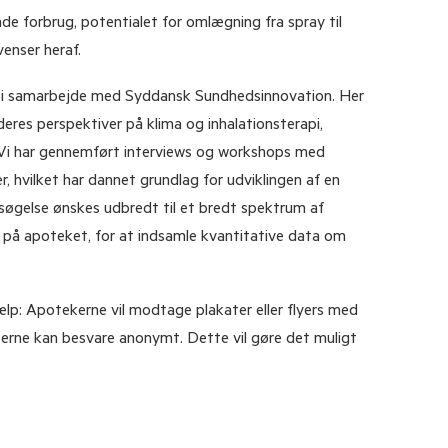
e forbrug, potentialet for omlægning fra spray til
enser heraf.
er i samarbejde med Syddansk Sundhedsinnovation. Her
eres perspektiver på klima og inhalationsterapi,
. Vi har gennemført interviews og workshops med
r, hvilket har dannet grundlag for udviklingen af en
gelse ønskes udbredt til et bredt spektrum af
n på apoteket, for at indsamle kvantitative data om
lp: Apotekerne vil modtage plakater eller flyers med
terne kan besvare anonymt. Dette vil gøre det muligt