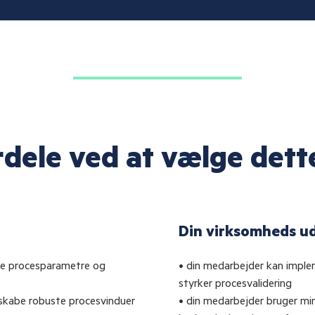
rdele ved at vælge dett
Din virksomheds u
tige procesparametre og
• din medarbejder kan impl
styrker procesvalidering
 skabe robuste procesvinduer
• din medarbejder bruger mi