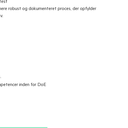
test
 mere robust og dokumenteret proces, der opfylder
v.
.
ompetencer inden for DoE