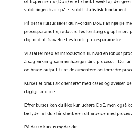
of Experiments (DoE) er et stærkt værktøj, der giver d
valideringen hviler på et solidt statistisk fundament.
På dette kursus lærer du, hvordan DoE kan hjælpe med 
procesparametre, reducere testomfang og optimere pr
dig med at fravælge bestemte procesparametre.
Vi starter med en introduktion til, hvad en robust proc
årsag-virkning-sammenhænge i dine processer. Du får 
og bruge output til at dokumentere og forbedre proce
Kurset er praktisk orienteret med cases og øvelser, der
daglige arbejde.
Efter kurset kan du ikke kun udføre DoE, men også kom
betyder, at du står stærkere i dit arbejde med procesv
På dette kursus møder du: