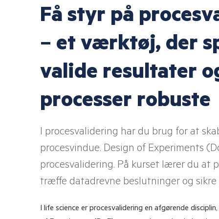
Få styr på proces
LOG I
IT og dataintegritet
E-læringer
GDP
Alle kurser
– et værktøj, der s
valide resultater o
processer robuste
I procesvalidering har du brug for at ska
procesvindue. Design of Experiments (Do
procesvalidering. På kurset lærer du at
træffe datadrevne beslutninger og sikre
I life science er procesvalidering en afgørende discip