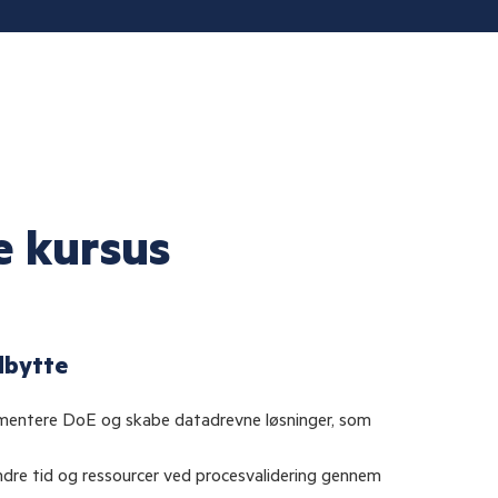
e kursus
dbytte
ementere DoE og skabe datadrevne løsninger, som
ndre tid og ressourcer ved procesvalidering gennem