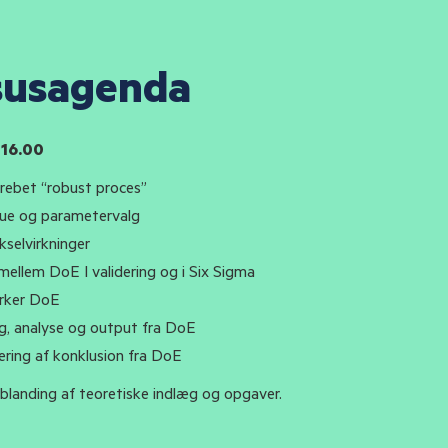
susagenda
 16.00
rebet “robust proces”
due og parametervalg
kselvirkninger
 mellem DoE I validering og i Six Sigma
irker DoE
g, analyse og output fra DoE
ring af konklusion fra DoE
 blanding af teoretiske indlæg og opgaver.