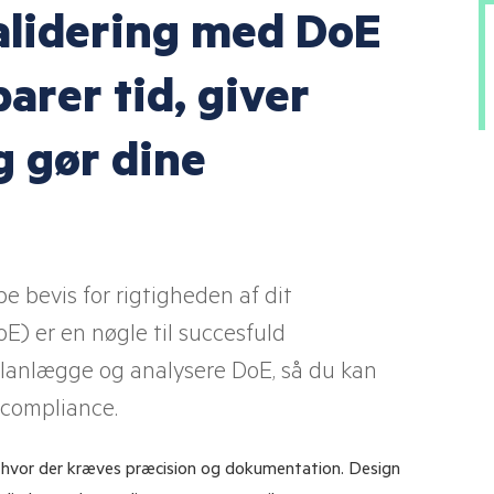
validering med DoE
ND
Mentalisering til hele apoteket
Medicinsamtale for farmakonom
parer tid, giver
Lær at undervise
g gør dine
be bevis for rigtigheden af dit
E) er en nøgle til succesfuld
 planlægge og analysere DoE, så du kan
 compliance.
lin, hvor der kræves præcision og dokumentation. Design