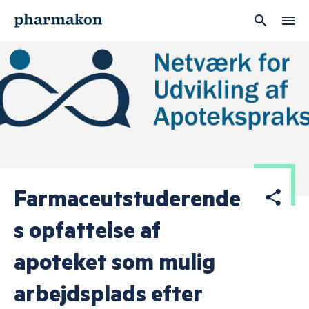
Brugernavn
Adgangskode
Husk mig
Farmaceutstuderende
s opfattelse af
LOG IND
apoteket som mulig
arbejdsplads efter