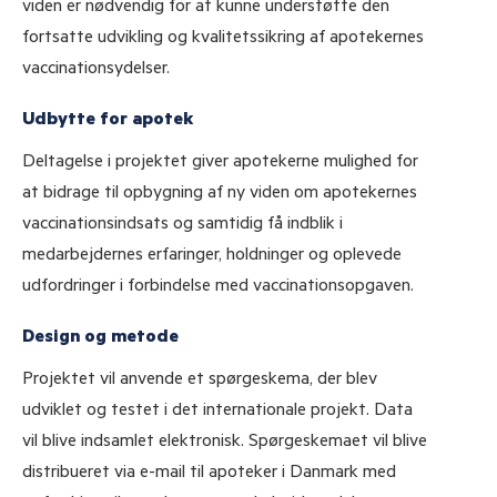
viden er nødvendig for at kunne understøtte den
fortsatte udvikling og kvalitetssikring af apotekernes
vaccinationsydelser.
Udbytte for apotek
Jeg accepterer Pharmakons
samtykkeerklæring vedr.
nyhedsbreve
Deltagelse i projektet giver apotekerne mulighed for
at bidrage til opbygning af ny viden om apotekernes
vaccinationsindsats og samtidig få indblik i
TILMELD
medarbejdernes erfaringer, holdninger og oplevede
udfordringer i forbindelse med vaccinationsopgaven.
Design og metode
Projektet vil anvende et spørgeskema, der blev
udviklet og testet i det internationale projekt. Data
vil blive indsamlet elektronisk. Spørgeskemaet vil blive
distribueret via e-mail til apoteker i Danmark med