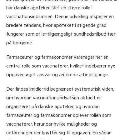
har danske apoteker fået en større rolle i
Konferencecenterets nyhedsbrev
vaccinationsindsatsen. Denne udvikling afspejler en
Læs om nyheder og arrangementer, tiltag på
bredere tendens, hvor apoteket i stigende grad
konferencecenteret og inspiration fra Pharmakons
fungerer som et lettilgængeligt sundhedstilbud tæt
køkken.
på borgerne.
Farmaceuter og farmakonomer varetager her en
central rolle som vaccinatører, hvilket indebærer nye
opgaver, øget ansvar og ændrede arbejdsgange.
Farmakonomuddannelsens nyhedsbrev
Der findes imidlertid begrænset systematisk viden,
Læs om uddannelsen til dig, der overvejer at blive
om hvordan vaccinationsindsatsen aktuelt er
farmakonomstuderende.
organiseret på danske apoteker, og hvordan
farmaceuter og farmakonomer oplever rollen som
vaccinatører, herunder hvilke muligheder og
Se
eksempler
på nyhedsbrevene fra Pharmakon,
udfordringer der knytter sig til opgaven. En sådan
klik her
.