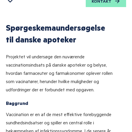
Kurser og konsulentydelser til apotek
KONTAKT
Læs om muligheder for kompetenceudvikling og støtte
til apotek.
Spørgeskemaundersøgelse
til danske apoteker
Aktiviteter og kurser til life science
Projektet vil undersøge den nuværende
Læs om GMP og GDP, herunder lovgivning, distribution,
vaccinationsindsats på danske apoteker og belyse,
risikostyring og pharmacovigilance.
hvordan farmaceuter og farmakonomer oplever rollen
som vacinatører, herunder hvilke muligheder og
udfordringer der er forbundet med opgaven.
Forskning i apotekets rolle og medicinsikkerhed
Baggrund
Læs det seneste om vores forskningsprojekter og
udviklingsopgaver.
Vaccination er en af de mest effektive forebyggende
sundhedsindsatser og spiller en central rolle i
bekæmpelsen af infektionssygdomme. I de senere år