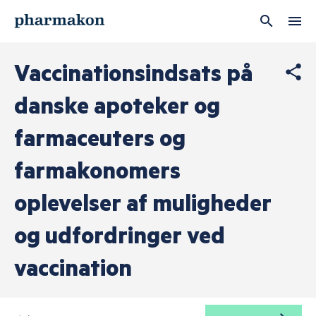
Brugernavn
Udfyld navn og e-mail
Vaccinationsindsats på
Navn
danske apoteker og
Adgangskode
farmaceuters og
farmakonomers
E-mail
Husk mig
oplevelser af muligheder
og udfordringer ved
LOG IND
vaccination
Vælg et eller flere nyhedsbreve