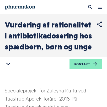
Brugernavn
Vurdering af rationalitet
i antibiotikadosering hos
Adgangskode
spædbørn, børn og unge
KONTAKT
Husk mig
LOG IND
Specialeprojekt for Züleyha Kutlu ved
Taastrup Apotek, foråret 2018. På
Taastrup Apotek er det blevet