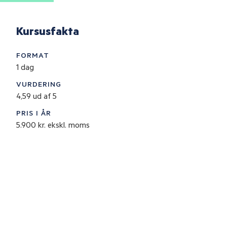
er
Kursusfakta
FORMAT
1 dag
VURDERING
4,59 ud af 5
PRIS I ÅR
5.900 kr. ekskl. moms