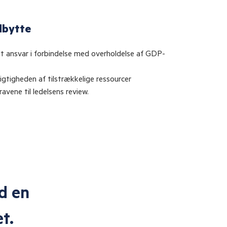
dbytte
it ansvar i forbindelse med overholdelse af GDP-
igtigheden af tilstrækkelige ressourcer
avene til ledelsens review.
et op ,
Let forståel
 alle
kendt på områ