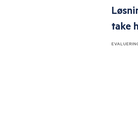
gode brugbare
kæde
EVALUERIN