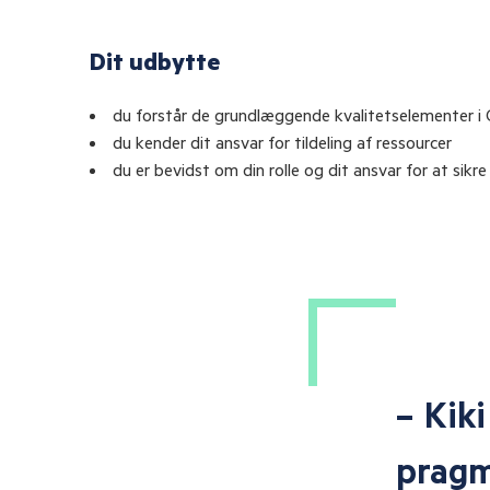
Dit udbytte
du forstår de grundlæggende kvalitetselementer 
du kender dit ansvar for tildeling af ressourcer
du er bevidst om din rolle og dit ansvar for at sikr
viser med en
For 
ang emnet.
og sam