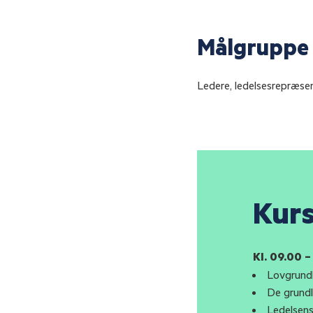
Målgruppe
Ledere, ledelsesrepræsen
Kur
Kl. 09.00 –
Lovgrundl
De grund
Ledelsens