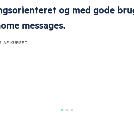
rne hænger sammen.
G AF KURSET