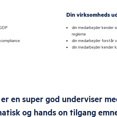
Din virksomheds u
i GDP
din medarbejder kender s
reglerne
e compliance.
din medarbejder forstår v
din medarbejder kender kr
mig var det godt at få det frisk
tidig blive mindet hvor vigtigt