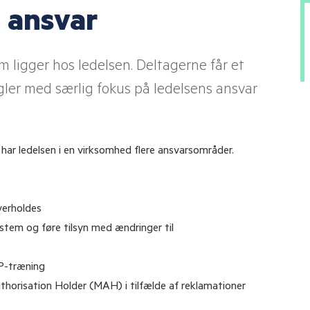
t ansvar
ND
Mentalisering til hele apoteket
Medicinsamtale for farmakonom
 ligger hos ledelsen. Deltagerne får et
Lær at undervise
er med særlig fokus på ledelsens ansvar
har ledelsen i en virksomhed flere ansvarsområder.
verholdes
stem og føre tilsyn med ændringer til
DP-træning
thorisation Holder (MAH) i tilfælde af reklamationer