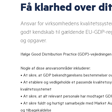
Få klarhed over di
LOG I
IT og dataintegritet
E-læringer
GDP
Alle kurser
Ansvar for virksomhedens kvalitetssystem
godt kendskab til gældende EU-GDP-regl
og opgaver.
Ifølge Good Distribution Practice (GDP)-vejledningen 
Nogle af disse ansvarsområder inkluderer:
• At sikre, at GDP bekendtgørelsens bestemmelser o
• At etablere og vedligeholde et passende kvalitetssy
kvalitetssystemet
• At sikre, at alt relevant personale har modtaget G
• At sikre fuldt og hurtigt samarbejde med Market Au
og tilbagekaldelse