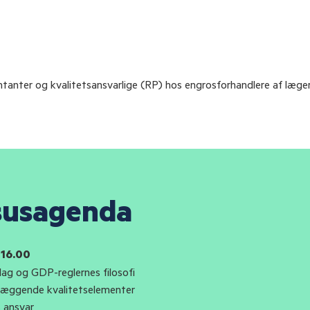
tanter og kvalitetsansvarlige (RP) hos engrosforhandlere af lægem
susagenda
 16.00
ag og GDP-reglernes filosofi
læggende kvalitetselementer
 ansvar