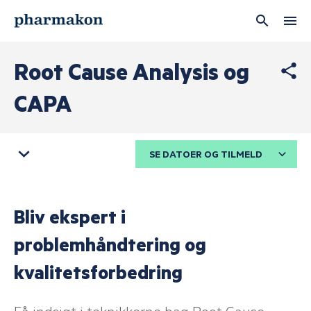
Brugernavn
Root Cause Analysis og
CAPA
Adgangskode
SE DATOER OG TILMELD
Husk mig
Bliv ekspert i
LOG IND
problemhåndtering og
kvalitetsforbedring